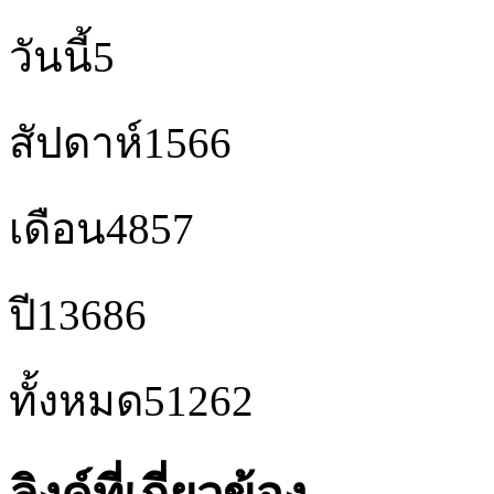
วันนี้
5
สัปดาห์
1566
เดือน
4857
ปี
13686
ทั้งหมด
51262