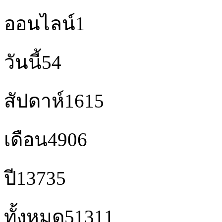
ออนไลน์
1
วันนี้
54
สัปดาห์
1615
เดือน
4906
ปี
13735
ทั้งหมด
51311